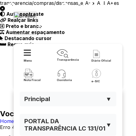
transparencia/compras/dispensas_e_inexigibilidades
A-
A
A+
Auto contraste
Prefeitura Municipal de
Realçar links
Preto e branco
Serra do Ramalho
Aumentar espaçamento
Destacando cursor
Regua guia
Transparência
Menu
Diário Oficial
Nota Fiscal
Ouvidoria
e-SIC
Principal
▼
Você está navegando em:
PORTAL DA
Home
▼
Erro 404
TRANSPARÊNCIA LC 131/01