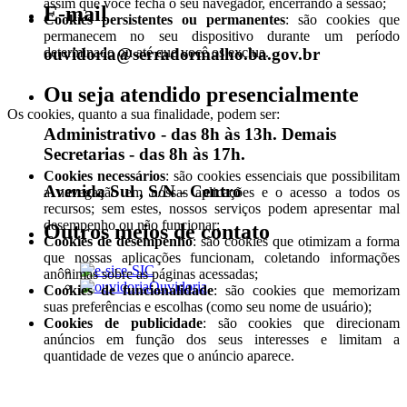
assim que você fecha o seu navegador, encerrando a sessão;
E-mail
Cookies persistentes ou permanentes
: são cookies que
permanecem no seu dispositivo durante um período
ouvidoria@serradormalho.ba.gov.br
determinado ou até que você os exclua.
Ou seja atendido presencialmente
Os cookies, quanto a sua finalidade, podem ser:
Administrativo - das 8h às 13h. Demais
Secretarias - das 8h às 17h.
Cookies necessários
: são cookies essenciais que possibilitam
Avenida Sul , S/N - Centro
a navegação em nossas aplicações e o acesso a todos os
recursos; sem estes, nossos serviços podem apresentar mal
desempenho ou não funcionar;
Outros meios de contato
Cookies de desempenho
: são cookies que otimizam a forma
que nossas aplicações funcionam, coletando informações
e-SIC
anônimas sobre as páginas acessadas;
Ouvidoria
Cookies de funcionalidade
: são cookies que memorizam
suas preferências e escolhas (como seu nome de usuário);
Cookies de publicidade
: são cookies que direcionam
anúncios em função dos seus interesses e limitam a
quantidade de vezes que o anúncio aparece.