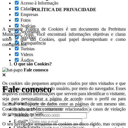
Acesso à Informação
Cidadão
POLÍTICA DE PRIVACIDADE
Empresas
Fotos
Notícias
A presente Política de Cookies é um documento da Prefeitura
Secretarias
Municipal. Aqui, você encontrará informações objetivas e claras
Servidor
sobre o que são Cookies, qual papel desempenham e como
Transparência
configurá-los.
Turistas
Videos
Áudios
O que são Cookies?
Fale conosco
Os cookies são pequenos arquivos criados por sites visitados e que
Fale conosco
são salvos no computador do usuário, por meio do navegador. Esses
arquivos contêm informações que servem para identificar o visitante,
seja para personalizar a página de acordo com o perfil ou para
Nome*
facilitar o transporte de dados entre as páginas de um mesmo site.
Cookies são também comumente relacionados a casos de violação
Telefone 1*
de privacidade na web.
Telefone 2
E-mail*
O seu navegador armazena os cookies no disco rígido, mas ocupam
Cidade/Estado