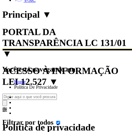
e-SIC
Principal
▼
PORTAL DA
TRANSPARÊNCIA LC 131/01
▼
Você está navegando em:
ACESSO À INFORMAÇÃO
LEI 12.527
▼
Home
Politica De Privacidade
Filtrar por todos
Politica de privacidade