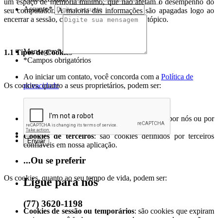
um espaço de memória mínimo, que não afetam o desempenho do
Assunto*
seu computador. A maioria das informações são apagadas logo ao
encerrar a sessão, como você verá no próximo tópico.
Mensagem*
1.1 Tipos de Cookies
*Campos obrigatórios
Ao iniciar um contato, você concorda com a
Política de
Os cookies, quanto a seus proprietários, podem ser:
privacidade
Cookies proprietários
: são cookies definidos por nós ou por
terceiros em nosso nome;
Cookies de terceiros
: são cookies definidos por terceiros
confiáveis em nossa aplicação.
...Ou se preferir
Os cookies, quanto ao seu tempo de vida, podem ser:
Ligue para nós
(77) 3620-1198
Cookies de sessão ou temporários
: são cookies que expiram