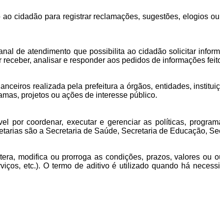
o cidadão para registrar reclamações, sugestões, elogios ou
al de atendimento que possibilita ao cidadão solicitar infor
 receber, analisar e responder aos pedidos de informações feit
anceiros realizada pela prefeitura a órgãos, entidades, instit
mas, projetos ou ações de interesse público.
el por coordenar, executar e gerenciar as políticas, progr
tarias são a Secretaria de Saúde, Secretaria de Educação, Secr
era, modifica ou prorroga as condições, prazos, valores ou ou
erviços, etc.). O termo de aditivo é utilizado quando há neces