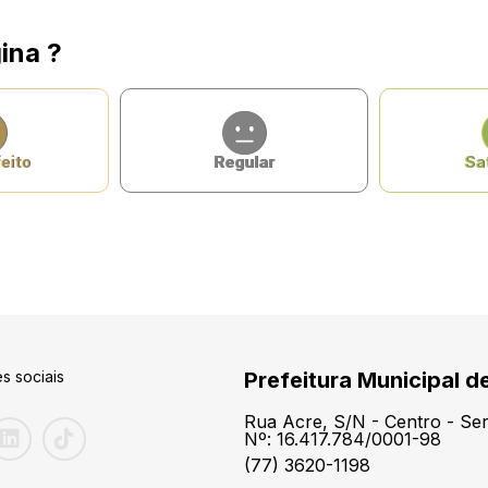
ina ?
eito
Regular
Sat
s sociais
Prefeitura Municipal d
Rua Acre, S/N - Centro - S
Nº: 16.417.784/0001-98
(77) 3620-1198