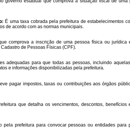
 governo estadual que comprova a situação fiscal de uma pe
o:
É uma taxa cobrada pela prefeitura de estabelecimentos come
tos de acordo com as normas municipais.
 comprova a inscrição de uma pessoa física ou jurídica e
 Cadastro de Pessoas Físicas (CPF).
es adequadas para que todas as pessoas, incluindo aquelas
utos e informações disponibilizadas pela prefeitura.
deve pagar impostos, taxas ou contribuições aos órgãos públi
feitura que detalha os vencimentos, descontos, benefícios 
o pela prefeitura para convocar pessoas ou entidades para p