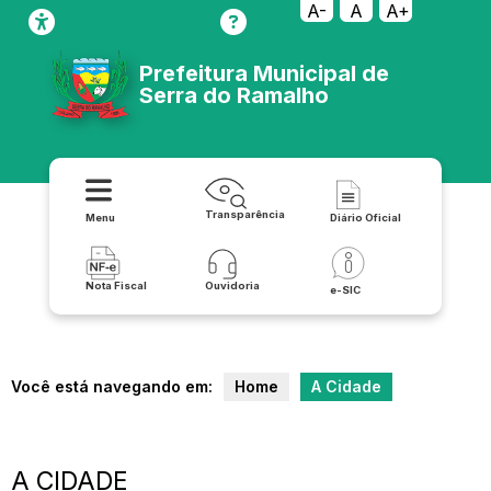
A-
A
A+
Prefeitura Municipal de
Serra do Ramalho
Transparência
Menu
Diário Oficial
Nota Fiscal
Ouvidoria
e-SIC
Você está navegando em:
Home
A Cidade
A CIDADE