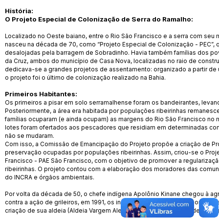
História:
O Projeto Especial de Colonização de Serra do Ramalho:
Localizado no Oeste baiano, entre o Rio São Francisco e a serra com se
nasceu na década de 70, como “Projeto Especial de Colonização - PEC”, qu
desalojadas pela barragem de Sobradinho. Havia também famílias dos po
da Cruz, ambos do município de Casa Nova, localizadas no raio de const
dedicava-se a grandes projetos de assentamento: organizado a partir de 
o projeto foi o último de colonização realizado na Bahia.
Primeiros Habitantes:
Os primeiros a pisar em solo serramalhense foram os bandeirantes, levan
Posteriormente, a área era habitada por populações ribeirinhas remanesc
famílias ocuparam (e ainda ocupam) as margens do Rio São Francisco no m
lotes foram ofertados aos pescadores que residiam em determinadas com
não se mudaram.
Com isso, a Comissão de Emancipação do Projeto propõe a criação de Pr
preservação ocupadas por populações ribeirinhas. Assim, criou-se o Proj
Francisco - PAE São Francisco, com o objetivo de promover a regularizaçã
ribeirinhas. O projeto contou com a elaboração dos moradores das comu
do INCRA e órgãos ambientais.
Por volta da década de 50, o chefe indígena Apolônio Kinane chegou à agro
contra a ação de grileiros, em 1991, os indígenas conquistaram a homolog
criação de sua aldeia (Aldeia Vargem Alegre), bem como um lote de três he