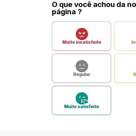
O que você achou da n
página ?
Muito insatisfeito
In
Regular
S
Muito satisfeito