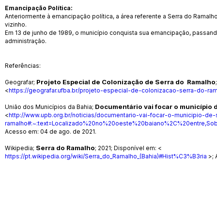
Emancipação Política:
Anteriormente à emancipação política, a área referente a Serra do Ramalh
vizinho.
Em 13 de junho de 1989, o município conquista sua emancipação, passando
administração.
Referências:
Projeto Especial de Colonização de Serra do Ramalho
Geografar;
<
https://geografar.ufba.br/projeto-especial-de-colonizacao-serra-do-ra
Documentário vai focar o município 
União dos Municípios da Bahia;
<
http://www.upb.org.br/noticias/documentario-vai-focar-o-municipio-de-
ramalho#:~:text=Localizado%20no%20oeste%20baiano%2C%20entre,S
Acesso em: 04 de ago. de 2021.
Serra do Ramalho
Wikipedia;
; 2021; Disponível em: <
https://pt.wikipedia.org/wiki/Serra_do_Ramalho_(Bahia)#Hist%C3%B3ria
>; 