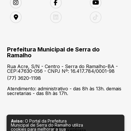
Prefeitura Municipal de Serra do
Ramalho
Rua Acre, S/N - Centro - Serra do Ramalho-BA -
CEP:47630-056 - CNPJ Nº: 16.417.784/0001-98
(77) 3620-1198
Atendimento: administrativo - das 8h às 13h. demais
secretarias - das 8h às 17h.
Aviso:
O Portal da Prefeitura
Municipal de Serra do Ramalho utiliza
Desenvolvido por
cookies para melhorar a sua