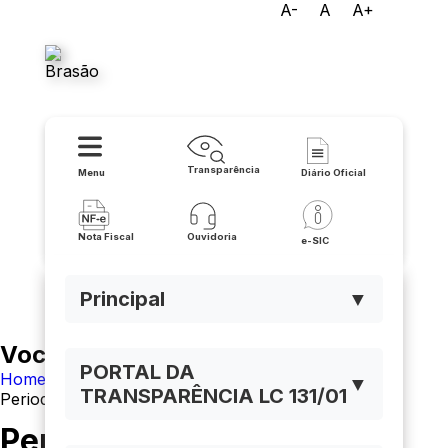
A-
A
A+
Prefeitura Municipal de Serra
do Ramalho
Transparência
Menu
Diário Oficial
Nota Fiscal
Ouvidoria
e-SIC
Principal
▼
Você está navegando em:
PORTAL DA
Home
▼
TRANSPARÊNCIA LC 131/01
Periodo Eleitoral
Período Eleitoral