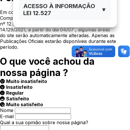
ACESSO À INFORMAÇÃO
▼
Em conformidade com o art. 48-A da Lei
LEI 12.527
Complementar nº 101/2000, nos arts. 8º e 10 da Lei
nº 12.527/2011 e no §2º do art. 29 da Lei nº
14.129/2021, a partir do dia 04/07 , algumas áreas
do site serão automaticamente alteradas. Apenas as
Publicações Oficiais estarão disponíveis durante este
período.
O que você achou da
nossa página ?
Muito insatisfeito
Insatisfeito
Regular
Satisfeito
Muito satisfeito
Nome
E-mail
Qual a sua opinião sobre nossa página?