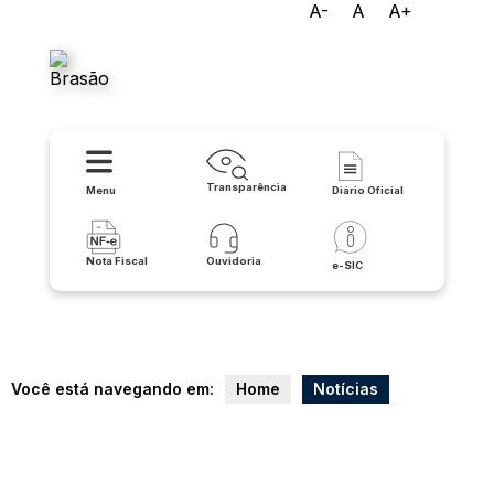
A-
A
A+
Prefeitura Municipal de Serra
do Ramalho
Transparência
Menu
Diário Oficial
Nota Fiscal
Ouvidoria
e-SIC
Você está navegando em:
Home
Notícias