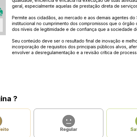
qualidade, eficiência e eficácia na execução de suas ativid
geral, especialmente aquelas de prestação direta de serviços
Permite aos cidadãos, ao mercado e aos demais agentes do
institucional no cumprimento dos compromissos que o órgão o
dos níveis de legitimidade e de confiança que a sociedade dep
Seu conteúdo deve ser o resultado final de inovação e melhori
incorporação de requisitos dos principais públicos alvos, afe
envolver a desregulamentação e a revisão crítica de process
ina ?
eito
Regular
Sat