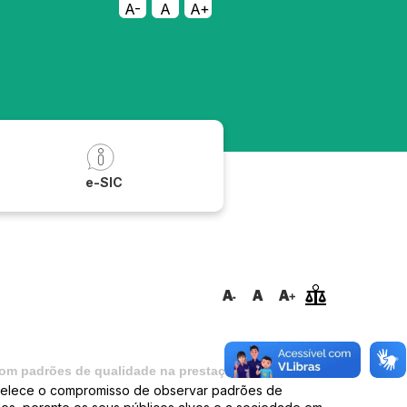
A-
A
A+
a
e-SIC
om padrões de qualidade na prestação de serviços
abelece o compromisso de observar padrões de